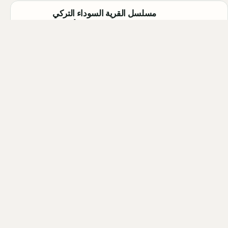
مسلسل القرية السوداء التركي
(Karakuyu): القصة، الأبطال، وموعد
العرض
Qahtan ·
2026-08-02
أبطال مسلسل الزواج جميل التركي
2026 (Evlilik Güzeldir): أسماء
الممثلين والشخصيات كاملة
Qahtan ·
2026-08-02
أبطال مسلسل الحمال التركي 2026
(Hamal): أسماء الممثلين والشخصيات
كاملة
Qahtan ·
2026-07-30
كل المقالات
التصنيفات والوسوم
فريق التحرير
خريطة الموقع